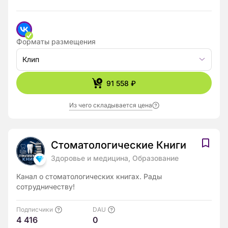
COACHING. - Имею более 10 000 довольных клиентов,
среди которых звёзды театра и кино, мировые
политики, члены Королевской семьи Монако и
Великобритании.
Форматы размещения
Клип
91 558 ₽
Из чего складывается цена
Стоматологические Книги
Здоровье и медицина, Образование
Канал о стоматологических книгах. Рады
сотрудничеству!
Подписчики
DAU
4 416
0