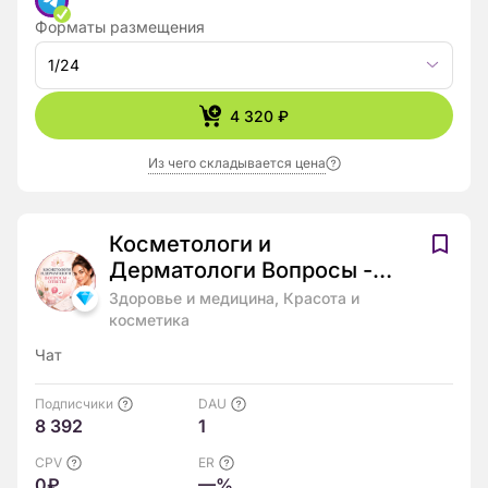
Форматы размещения
1/24
4 320 ₽
Из чего складывается цена
Косметологи и
Дерматологи Вопросы -
Ответы
Здоровье и медицина, Красота и
косметика
Чат
Подписчики
DAU
8 392
1
CPV
ER
0₽
—%