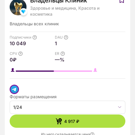
Владельцы Клиник
Здоровье и медицина, Красота и
косметика
Владельцы всех клиник
Подписчики
DAU
10 049
1
CPV
ER
0₽
—%
Форматы размещения
1/24
4 917 ₽
Из чего складывается цена