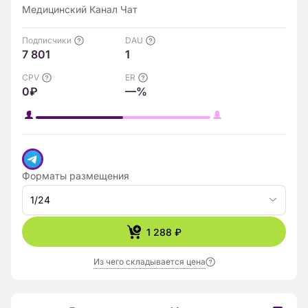
Медицинский Канал Чат
Подписчики
DAU
7 801
1
CPV
ER
0₽
—%
Форматы размещения
1/24
1 288 ₽
Из чего складывается цена