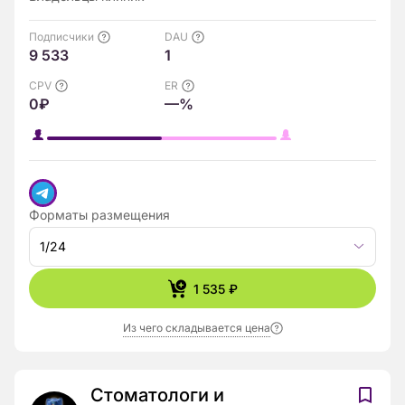
Подписчики
DAU
9 533
1
CPV
ER
0₽
—%
Форматы размещения
1/24
1 535 ₽
Из чего складывается цена
Стоматологи и