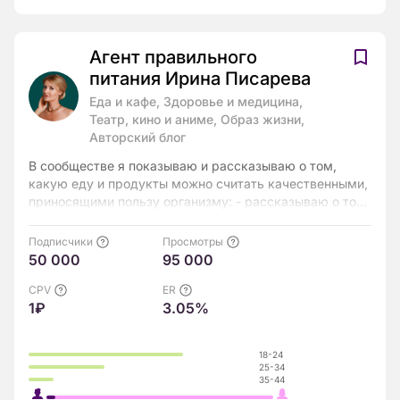
Агент правильного
питания Ирина Писарева
Еда и кафе, Здоровье и медицина,
Театр, кино и аниме, Образ жизни,
Авторский блог
В сообществе я показываю и рассказываю о том,
какую еду и продукты можно считать качественными,
приносящими пользу организму: - рассказываю о том,
как среди множества продуктов, выбрать самые
полезные и свежие; - показываю как привить
Подписчики
Просмотры
привычку правильно питаться, на примерах разбирая
50 000
95 000
реальные рационы людей Почему мне стоит
доверять? - Член национальной ассоциации
CPV
ER
1₽
3.05%
диетологов и нутрициологов. - Постоянный эксперт на
радио и телевидении, автор книг и статей о
правильном питании. - Автор блюд и для отелей и
18-24
ресторанов. - Имею высшее медицинское
25-34
«Диетология». - Выпускница Французской школы
35-44
KINEZIS по специальности NUTRITION AND LIFESTYLE