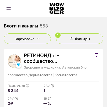
Блоги и каналы
553
1
Сортировка
Фильтры
РЕТИНОИДЫ –
сообщество
Дерматологов|
Здоровье и медицина, Авторский блог
Косметологов
сообщество Дерматологов |Косметологов
Подписчики
DAU
8 344
1
CPV
ER
0₽
—%