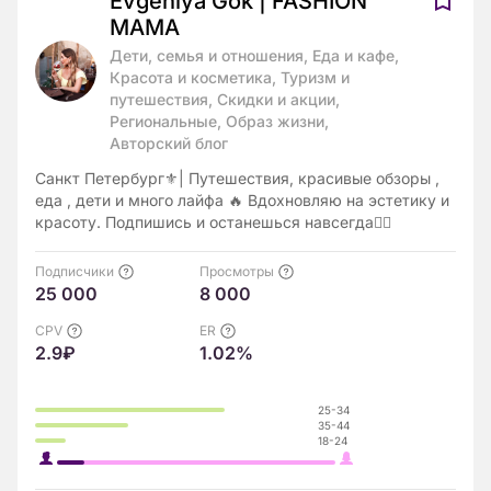
Evgeniya Gok | FASHION
MAMA
Дети, семья и отношения, Еда и кафе,
Красота и косметика, Туризм и
путешествия, Скидки и акции,
Региональные, Образ жизни,
Авторский блог
Санкт Петербург⚜️| Путешествия, красивые обзоры ,
еда , дети и много лайфа 🔥 Вдохновляю на эстетику и
красоту. Подпишись и останешься навсегда❤️‍🔥
Подписчики
Просмотры
25 000
8 000
CPV
ER
2.9₽
1.02%
25-34
35-44
18-24