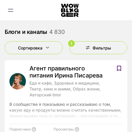
Блоги и каналы
4 830
1
Сортировка
Фильтры
Агент правильного
питания Ирина Писарева
Еда и кафе, Здоровье и медицина,
Театр, кино и аниме, Образ жизни,
Авторский блог
В сообществе я показываю и рассказываю о том,
какую еду и продукты можно считать качественными,
приносящими пользу организму: - рассказываю о том,
как среди множества продуктов, выбрать самые
полезные и свежие; - показываю как привить
Подписчики
Просмотры