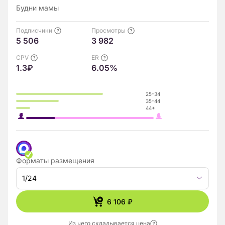
Будни мамы
Подписчики
Просмотры
5 506
3 982
CPV
ER
1.3₽
6.05%
25-34
35-44
44+
Форматы размещения
1/24
6 106 ₽
Из чего складывается цена