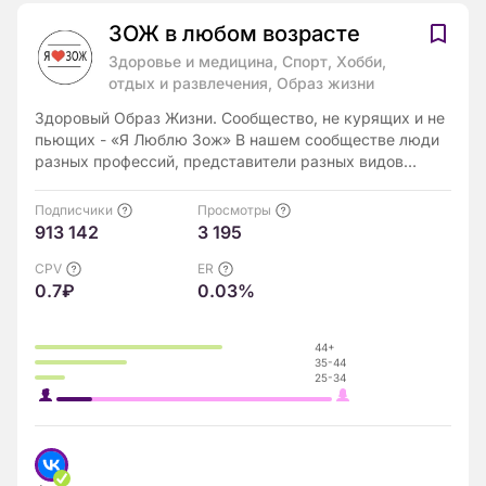
ЗОЖ в любом возрасте
Здоровье и медицина, Спорт, Хобби,
отдых и развлечения, Образ жизни
Здоровый Образ Жизни. Сообщество, не курящих и не
пьющих - «Я Люблю Зож» В нашем сообществе люди
разных профессий, представители разных видов
спорта и религий. Но всех нас объединяет любовь к
спорту, правильное питание и трудолюбие над собой.
Подписчики
Просмотры
Для нас ЗОЖ - это не очередная мода которая рано
913 142
3 195
или поздно смениться, а постоянный образ жизни,
ведь все мы из общества ЗДОРОВЫХ ЛЮДЕЙ.
CPV
ER
0.7₽
0.03%
44+
35-44
25-34