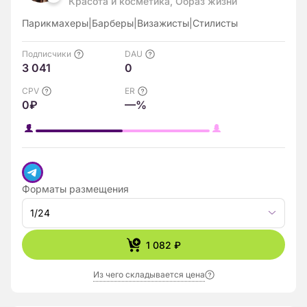
Красота и косметика, Образ жизни
Парикмахеры|Барберы|Визажисты|Стилисты
Подписчики
DAU
3 041
0
CPV
ER
0₽
—%
Форматы размещения
1/24
1 082 ₽
Из чего складывается цена