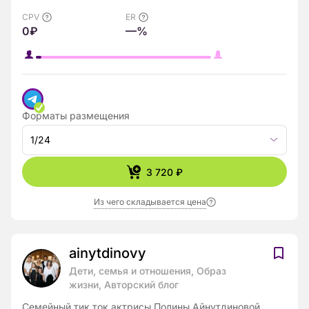
CPV
ER
0₽
—%
Форматы размещения
1/24
3 720 ₽
Из чего складывается цена
ainytdinovy
Дети, семья и отношения, Образ
жизни, Авторский блог
Семейный тик ток актрисы Полины Айнутдиновой.