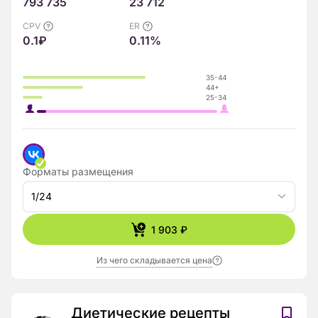
793 735
23 712
CPV
ER
0.1₽
0.11%
35-44
44+
25-34
Форматы размещения
1/24
1 903 ₽
Из чего складывается цена
Диетические рецепты