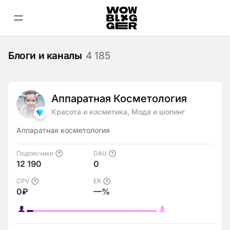
Блоги и каналы
4 185
Аппаратная Косметолoгия
Красота и косметика, Мода и шопинг
Аппаратная косметология
Подписчики
DAU
12 190
0
CPV
ER
0₽
—%