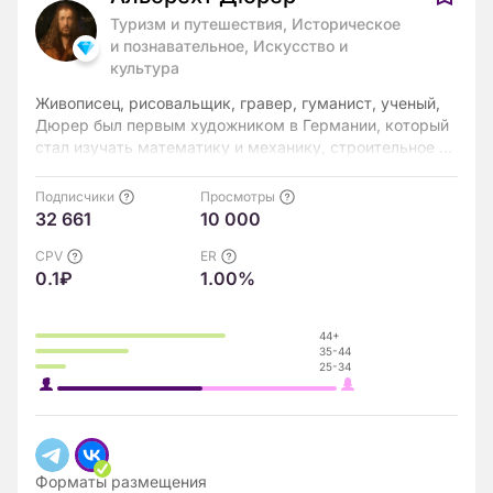
Туризм и путешествия, Историческое
и познавательное, Искусство и
культура
Живописец, рисовальщик, гравер, гуманист, ученый,
Дюрер был первым художником в Германии, который
стал изучать математику и механику, строительное и
фортификационное дело; он первый в Германии
пытался применить в искусстве свои научные знания в
Подписчики
Просмотры
области перспективы и пропорций; он был
32 661
10 000
единственным немецким художником XVI века,
оставившим после себя литературное наследие.
CPV
ER
0.1₽
1.00%
Необычайная художественность, широта интересов,
разносторонность знаний позволяют поставить
Альбрехта Дюрера в один ряд с такими
44+
прославленными мастерами Возрождения, как
35-44
Леонардо да Винчи, Микеланджело, Рафаэль.
25-34
Форматы размещения