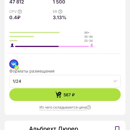
47 812
1 500
CPV
ER
0.4₽
3.13%
44+
35-44
25-34
Форматы размещения
1/24
567 ₽
Из чего складывается цена
Альбрехт Дюрер