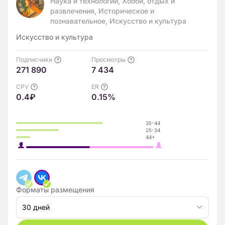
Наука и технологии, Хобби, отдых и
развлечения, Историческое и
познавательное, Искусство и культура
Искусство и культура
Подписчики
Просмотры
271 890
7 434
CPV
ER
0.4₽
0.15%
35-44
25-34
44+
Форматы размещения
30 дней