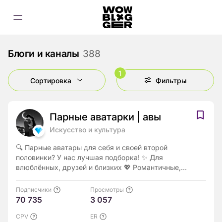
Блоги и каналы
388
1
Сортировка
Фильтры
Парные аватарки | авы
Искусство и культура
🔍 Парные аватары для себя и своей второй
половинки? У нас лучшая подборка! ✨ Для
влюблённых, друзей и близких 💖 Романтичные,
милые, аниме, мультяшные и креативные варианты
Подписчики
Просмотры
70 735
3 057
CPV
ER