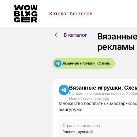
Каталог блогеров
Вязанные
В каталог
рекламы
Вязанные игрушки. Схемы.
Вязанные игрушки. Схе
Рукоделие и полезные советы
,
Хобби
Искусство и культура
Множество бесплатных мастер-клас
амигуруми
Страна, язык канала
Россия
,
русский