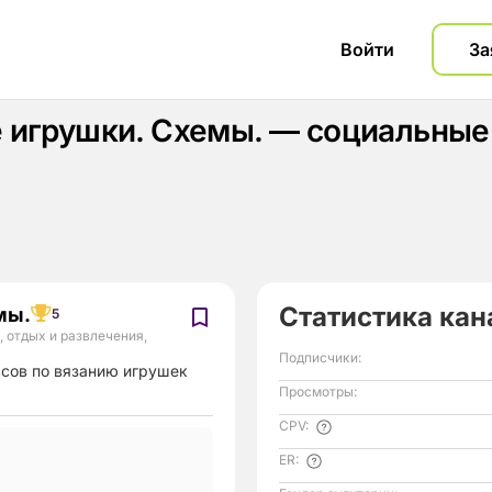
Войти
За
 игрушки. Схемы. — социальные 
Статистика кан
мы.
5
, отдых и развлечения
,
Подписчики:
сов по вязанию игрушек
Просмотры:
CPV:
ER: