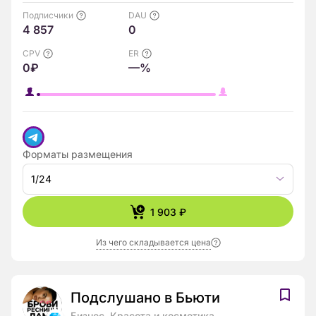
Подписчики
DAU
4 857
0
CPV
ER
0₽
—%
Форматы размещения
1/24
1 903 ₽
Из чего складывается цена
Подслушано в Бьюти
Бизнес, Красота и косметика