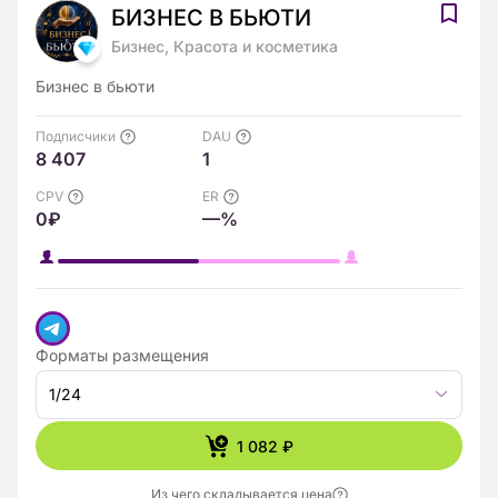
БИЗНEC В БЬЮТИ
Бизнес, Красота и косметика
Бизнес в бьюти
Подписчики
DAU
8 407
1
CPV
ER
0₽
—%
Форматы размещения
1/24
1 082 ₽
Из чего складывается цена