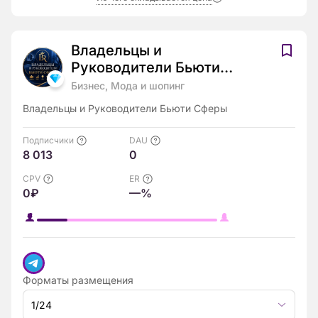
Владельцы и
Руководители Бьюти
Сферы
Бизнес, Мода и шопинг
Владельцы и Руководители Бьюти Сферы
Подписчики
DAU
8 013
0
CPV
ER
0₽
—%
Форматы размещения
1/24