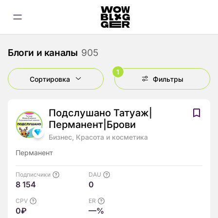
Блоги и каналы
905
1
Сортировка
Фильтры
Подслушано Татуаж|
Перманент|Брови
Бизнес, Красота и косметика
Перманент
Подписчики
DAU
8 154
0
CPV
ER
0₽
—%