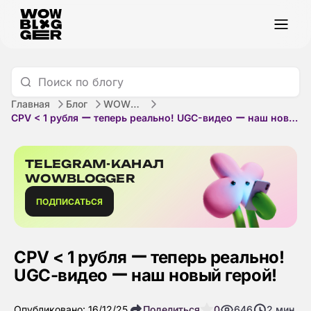
Главная
Блог
WOWBLOGGER
СРV < 1 рубля ー теперь реально! UGC-видео ー наш новый герой!
TELEGRAM-КАНАЛ
WOWBLOGGER
ПОДПИСАТЬСЯ
СРV < 1 рубля ー теперь реально!
UGC-видео ー наш новый герой!
Опубликовано: 16/12/25
Поделиться
0
646
2
мин.