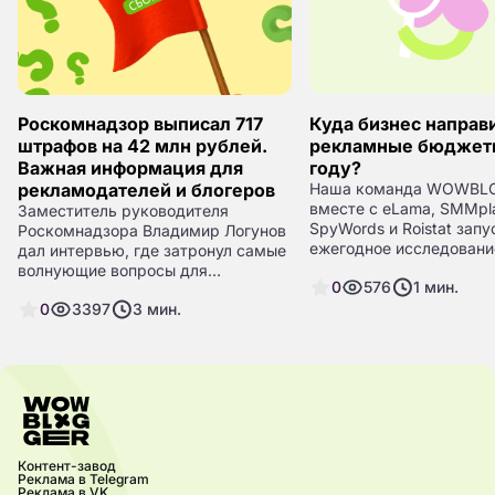
Роскомнадзор выписал 717
Куда бизнес направ
штрафов на 42 млн рублей.
рекламные бюджеты
Важная информация для
году?
рекламодателей и блогеров
Наша команда WOWBL
вместе с eLama, SMMpla
Заместитель руководителя
SpyWords и Roistat запу
Роскомнадзора Владимир Логунов
ежегодное исследовани
дал интервью, где затронул самые
российского digital-рын
волнующие вопросы для
0
576
1
мин.
собирает мнения марке
рекламодателей и блогеров.
агентств.
0
3397
3
мин.
Самые важные инсайты мы
собрали в этом обзоре.
Контент-завод
Реклама в Telegram
Реклама в VK