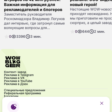
Важная информация для
новый герой!
рекламодателей и блогеров
Настоящие WOW-новост
приходят неожиданно. Н
Заместитель руководителя
мы приготовили не прос
Роскомнадзора Владимир Логунов
сюрприз, а целый заво
дал интервью, где затронул самые
контент-завод от WOW
волнующие вопросы для
0
644
2
мин.
рекламодателей и блогеров.
0
3396
3
мин.
Самые важные инсайты мы
собрали в этом обзоре.
Контент-завод
Реклама в Telegram
Реклама в VK
Реклама в YouTube
Реклама в Дзен
Специальные предложения
Реферальная программа
Блогерам
Акции
Блог
Частые вопросы
Контакты
Напиши нам