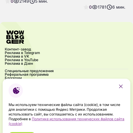
0
2149
5
мин.
который помогает компаниям
формирование и подде
стать ближе к клиентам и повысить
0
1781
6
мин.
позитивного имиджа ко
эффективность.
бренда в интернете. Эт
достигается путём рабо
результатами поиска: 
позитивного контента,
устранением или миним
негативных отзывов и 
за тем, что люди видят
Контент-завод
в интернете. SERM особ
Реклама в Telegram
актуален в условиях, ко
Реклама в VK
Реклама в YouTube
репутация напрямую вл
Реклама в Дзен
решение пользователей
Специальные предложения
или взаимодействии с 
Реферальная программа
Блогерам
Акции
Блог
Частые вопросы
Контакты
Напиши нам
Брендбук
Мероприятия
Мы используем технические файлы сайта (cookie), в том числе
Подкаст «Ух ты! Это influence?»
для аналитики с помощью Яндекс Метрики. Продолжая
Правовая информация
использовать сайт, вы соглашаетесь с их использованием.
Направления деятельности в сфере ИТ
Подробнее в
Политике использования технических файлов сайта
Политика конфиденциальности
(cookie)