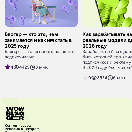
Блогер — кто это, чем
Как зарабатывать на
занимается и как им стать в
реальные модели д
2025 году
2026 году
Блогер — это не просто человек с
Заработок на блоге дав
подписчиками
быть историей про «ми
подписчиков и рекламу 
4
4425
3
мин.
В 2026 году блоги зар
по-другому: через дове
0
3524
6
мин.
системную работу и к
источников дохода.
Контент-завод
Реклама в Telegram