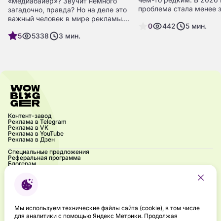
«медиабайер»? Звучит немного
проблема стала менее 
загадочно, правда? Но на деле это
визуально, но никуда не
важный человек в мире рекламы.
0
442
5
мин.
аккаунт может выгляде
Медиабайер — это специалист,
и «живым», а на практи
5
5338
3
мин.
который помогает брендам
давать продаж, перехо
эффективно тратить рекламные
нормальной реакции ау
бюджеты, закупая рекламные
места там, где это принесёт
наибольшую пользу. Давай
разберёмся, кто же такой
медиабайер, чем он занимается и
почему его работа так важна.
Контент-завод
Реклама в Telegram
Реклама в VK
Реклама в YouTube
Реклама в Дзен
Специальные предложения
Реферальная программа
Блогерам
Акции
Блог
Частые вопросы
Контакты
Напиши нам
Брендбук
Мероприятия
Мы используем технические файлы сайта (cookie), в том числе
Подкаст «Ух ты! Это influence?»
для аналитики с помощью Яндекс Метрики. Продолжая