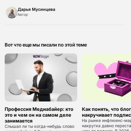
Дарья Мусинцева
Автор
Вот что еще мы писали по этой теме
Профессия Медиабайер: кто
Как понять, что бло
это и чем он на самом деле
накручивает подпи
занимается
На рынке инфлюенс-ма
накрутка давно перест
Слышал ли ты когда-нибудь слово
чем-то редким. В 2026 