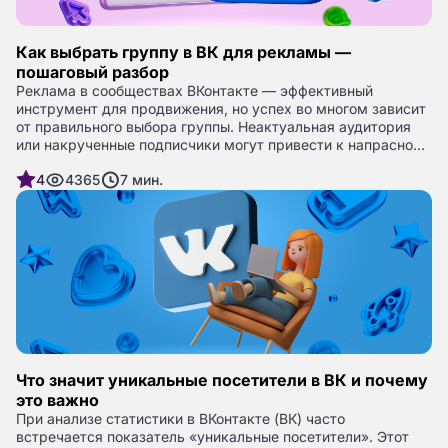
Как выбрать группу в ВК для рекламы —
пошаговый разбор
Реклама в сообществах ВКонтакте — эффективный
инструмент для продвижения, но успех во многом зависит
от правильного выбора группы. Неактуальная аудитория
или накрученные подписчики могут привести к напрасной
трате бюджета. В этой статье разберём, как найти
4
4365
7
мин.
качественные сообщества с живой аудиторией, какие
инструменты использовать для анализа и как тестировать
рекламу перед масштабным запуском.
Что значит уникальные посетители в ВК и почему
это важно
При анализе статистики в ВКонтакте (ВК) часто
встречается показатель «уникальные посетители». Этот