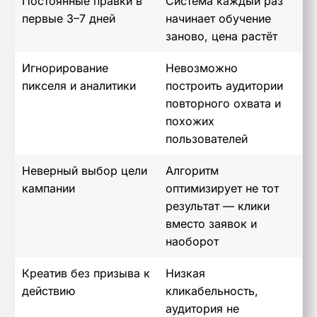
Постоянные правки в
Система каждый раз
первые 3–7 дней
начинает обучение
заново, цена растёт
Игнорирование
Невозможно
пикселя и аналитики
построить аудитории
повторного охвата и
похожих
пользователей
Неверный выбор цели
Алгоритм
кампании
оптимизирует не тот
результат — клики
вместо заявок и
наоборот
Креатив без призыва к
Низкая
действию
кликабельность,
аудитория не