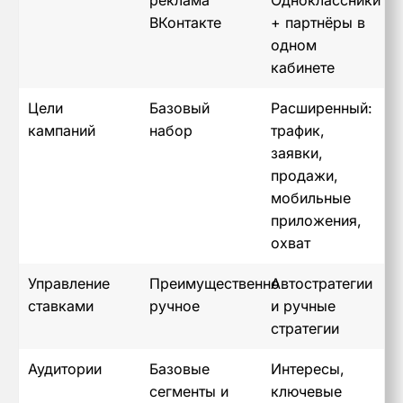
реклама
Одноклассники
ВКонтакте
+ партнёры в
одном
кабинете
Цели
Базовый
Расширенный:
кампаний
набор
трафик,
заявки,
продажи,
мобильные
приложения,
охват
Управление
Преимущественно
Автостратегии
ставками
ручное
и ручные
стратегии
Аудитории
Базовые
Интересы,
сегменты и
ключевые