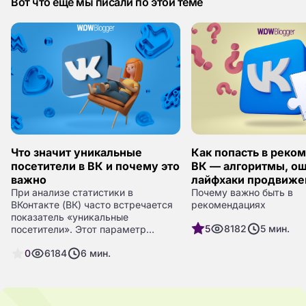
Вот что еще мы писали по этой теме
Что значит уникальные
Как попасть в реко
посетители в ВК и почему это
ВК — алгоритмы, ош
важно
лайфхаки продвиже
При анализе статистики в
Почему важно быть в
ВКонтакте (ВК) часто встречается
рекомендациях
показатель «уникальные
5
8182
5
мин.
посетители». Этот параметр
помогает понять, сколько разных
0
6184
6
мин.
людей зашли на страницу,
сообщество или просмотрели
публикацию за определённый
период.