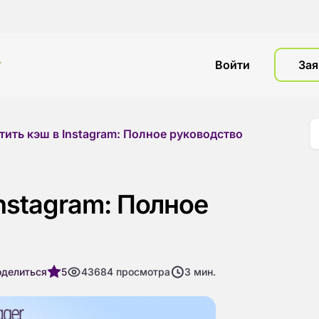
г
Войти
Зая
тить кэш в Instagram: Полное руководство
Instagram: Полное
оделиться
5
43684
просмотра
3
мин.