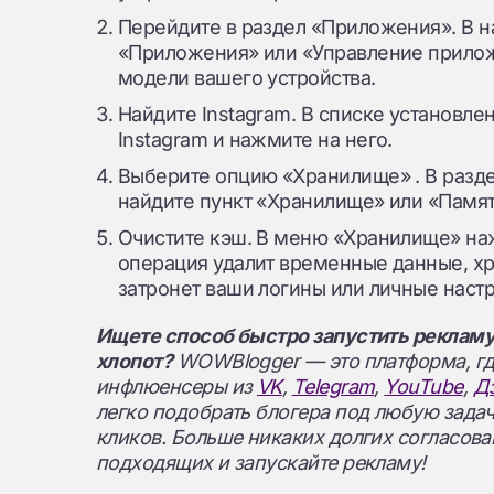
Перейдите в раздел «Приложения». В н
«Приложения» или «Управление прилож
модели вашего устройства.
Найдите Instagram. В списке установл
Instagram и нажмите на него.
Выберите опцию «Хранилище» . В разд
найдите пункт «Хранилище» или «Памят
Очистите кэш. В меню «Хранилище» наж
операция удалит временные данные, хра
затронет ваши логины или личные наст
Ищете способ быстро запустить рекламу
хлопот?
WOWBlogger — это платформа, г
инфлюенсеры из
VK
,
Telegram
,
YouTube
,
Д
легко подобрать блогера под любую задач
кликов. Больше никаких долгих согласов
подходящих и запускайте рекламу!