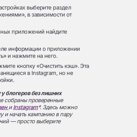
астройках выберите раздел
ениями», в зависимости от
енных приложений найдите
еле информации о приложении
ь» и нажмите на него.
мите кнопку «Очистить кэш». Эта
нящиеся в Instagram, но не
ройки.
 у блогеров без лишних
де собраны проверенные
зен
и
Instagram
*. Здесь можно
у и начать кампанию в пару
аний — просто выберите