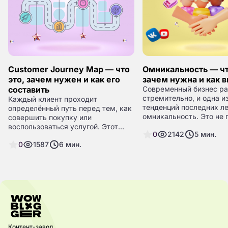
Customer Journey Map — что
Омникальность — чт
это, зачем нужен и как его
зачем нужна и как 
составить
Современный бизнес ра
стремительно, и одна и
Каждый клиент проходит
тенденций последних л
определённый путь перед тем, как
омникальность. Это не 
совершить покупку или
модное слово, а реальн
воспользоваться услугой. Этот
0
2142
5
мин.
который помогает комп
процесс может быть коротким и
стать ближе к клиентам
0
1587
6
мин.
простым или долгим и сложным, с
эффективность.
множеством точек контакта и
сомнений. Понимание того, как
потребители принимают решения,
позволяет бизнесу оптимизировать
маркетинг, улучшить клиентский
сервис и повысить конверсии.
Контент-завод