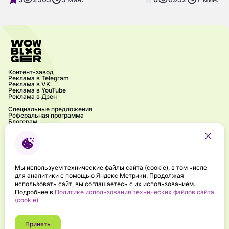
потенциальных клиентов и
проблемы клиентов и п
мотивировать их на первый
доход. Но чтобы успеш
контакт с вашим брендом. Но что
продавать инфопродукт
это такое, как его создать и
знать, как правильно
почему он работает? Давайте
позиционировать себя, 
разберёмся.
аудиторию и создавать 
который приносит реал
Контент-завод
пользу. В этой статье 
Реклама в Telegram
основные шаги и страте
Реклама в VK
Реклама в YouTube
которые помогут вам э
Реклама в Дзен
продавать гайды и инф
Специальные предложения
Реферальная программа
Блогерам
Акции
Блог
Частые вопросы
Контакты
Напиши нам
Брендбук
Мероприятия
Мы используем технические файлы сайта (cookie), в том числе
Подкаст «Ух ты! Это influence?»
для аналитики с помощью Яндекс Метрики. Продолжая
Правовая информация
использовать сайт, вы соглашаетесь с их использованием.
Направления деятельности в сфере ИТ
Подробнее в
Политике использования технических файлов сайта
Политика конфиденциальности
(cookie)
ООО "ИНФЛЮ", ИНН: 7805807150, ОГРН: 1237800073961
Принять
Санкт-Петербург, ул. Новостроек, д. 21/16, лит. А, ПОМЕЩ. 4-Н, ОФИС 29 +7 (953)