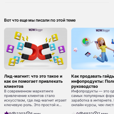
Вот что еще мы писали по этой теме
Лид-магнит: что это такое и
Как продавать гайд
как он помогает привлекать
инфопродукты: Пол
клиентов
руководство
В современном маркетинге
Инфопродукты — это од
привлечение клиентов стало
самых популярных фор
искусством, где лид-магнит играет
заработка в интернете.
ключевую роль. Это простой и
онлайн-курсы, чек-лист
эффективный инструмент, который
электронные книги поз
5
2303
5
мин.
0
6932
7
мин.
помогает завоевать доверие
делиться опытом, реша