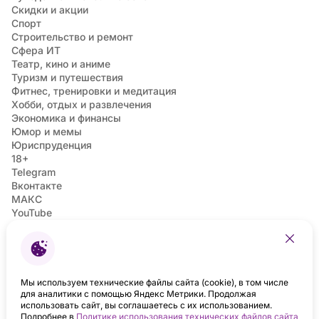
Скидки и акции
Спорт
Строительство и ремонт
Сфера ИТ
Театр, кино и аниме
Туризм и путешествия
Фитнес, тренировки и медитация
Хобби, отдых и развлечения
Экономика и финансы
Юмор и мемы
Юриспруденция
18+
Telegram
Вконтакте
МАКС
YouTube
ТикТок
Дзен
Одноклассники
Москва
Санкт-Петербург
Мы используем технические файлы сайта (cookie), в том числе
для аналитики с помощью Яндекс Метрики. Продолжая
использовать сайт, вы соглашаетесь с их использованием.
Подробнее в
Политике использования технических файлов сайта