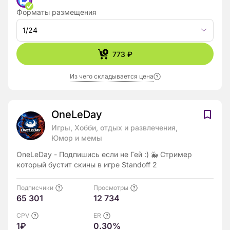
Форматы размещения
1/24
773 ₽
Из чего складывается цена
OneLeDay
Игры, Хобби, отдых и развлечения,
Юмор и мемы
OneLeDay - Подпишись если не Гей :) 🐳 Стример
который бустит скины в игре Standoff 2
Подписчики
Просмотры
65 301
12 734
CPV
ER
1₽
0.30%