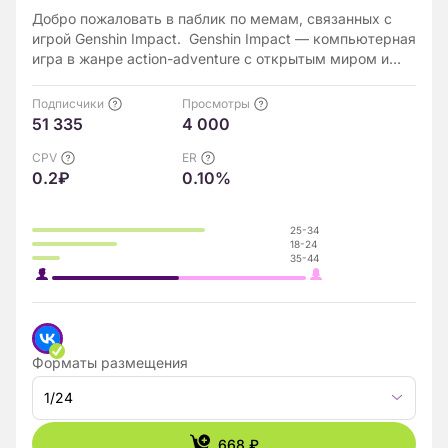
Добро пожаловать в паблик по мемам, связанных с
игрой Genshin Impact. Genshin Impact — компьютерная
игра в жанре action-adventure с открытым миром и
элементами RPG, разработанная китайской компанией
miHoYo Limited
Подписчики
Просмотры
51 335
4 000
CPV
ER
0.2₽
0.10%
25-34
18-24
35-44
Форматы размещения
1/24
668 ₽