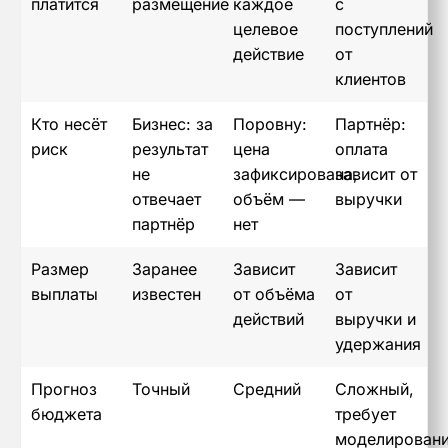
платится
размещение
каждое
с
целевое
поступлений
действие
от
клиентов
Кто несёт
Бизнес: за
Поровну:
Партнёр:
риск
результат
цена
оплата
не
зафиксирована,
зависит от
отвечает
объём —
выручки
партнёр
нет
Размер
Заранее
Зависит
Зависит
выплаты
известен
от объёма
от
действий
выручки и
удержания
Прогноз
Точный
Средний
Сложный,
бюджета
требует
моделирован