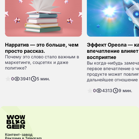
Нарратив — это больше, чем
Эффект Ореола — к
просто рассказ.
впечатление влияет
Почему это слово стало важным в
восприятие
маркетинге, соцсетях и даже
Вы когда-нибудь замеча
политике?
первое впечатление о ч
продукте может повлия
0
3941
5
мин.
дальнейшее отношение 
Это не случайность, а
0
4313
9
мин.
психологический феном
известный как эффект о
Давайте разберемся, чт
такое, как он работает и
можно использовать в 
сферах жизни.
Контент-завод
Реклама в Telegram