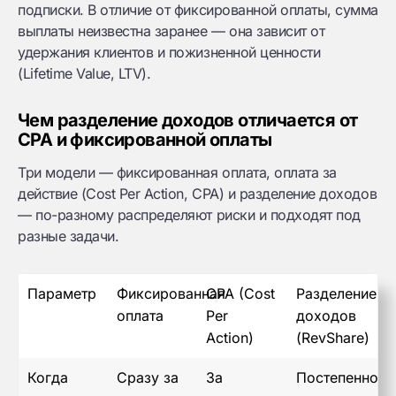
подписки. В отличие от фиксированной оплаты, сумма
выплаты неизвестна заранее — она зависит от
удержания клиентов и пожизненной ценности
(Lifetime Value, LTV).
Чем разделение доходов отличается от
CPA и фиксированной оплаты
Три модели — фиксированная оплата, оплата за
действие (Cost Per Action, CPA) и разделение доходов
— по-разному распределяют риски и подходят под
разные задачи.
Параметр
Фиксированная
CPA (Cost
Разделение
оплата
Per
доходов
Action)
(RevShare)
Когда
Сразу за
За
Постепенно