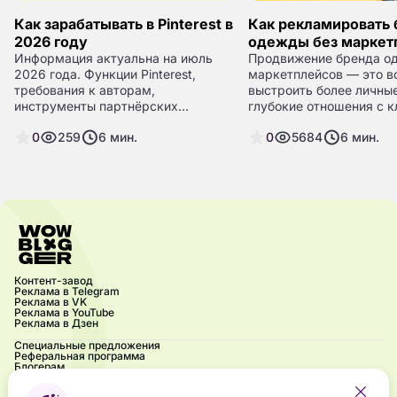
Как зарабатывать в Pinterest в
Как рекламировать
2026 году
одежды без маркет
Информация актуальна на июль
Продвижение бренда о
2026 года. Функции Pinterest,
маркетплейсов — это в
требования к авторам,
выстроить более личные
инструменты партнёрских
глубокие отношения с к
программ и доступность
минуя ограничения и к
0
259
6
мин.
0
5684
6
мин.
монетизации могут различаться по
крупных площадок. Одн
регионам и меняться со временем
подход требует креатив
— перед запуском важно
хорошей стратегии и то
сверяться с официальной справкой
подхода к аудитории. В 
Pinterest Business Help и правилами
мы разберём ключевые 
конкретной партнёрской
для продвижения вашег
программы.
одежды, не используя
маркетплейсы, и приве
примеры некоторых рос
Контент-завод
зарубежных брендов.
Реклама в Telegram
Реклама в VK
Реклама в YouTube
Реклама в Дзен
Специальные предложения
Реферальная программа
Блогерам
Акции
Блог