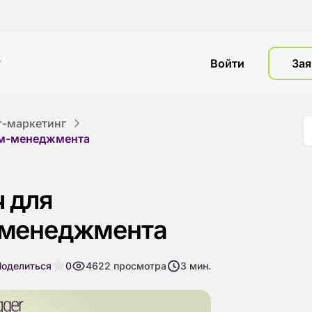
г
Войти
Зая
т-маркетинг
йм-менеджмента
 для
-менеджмента
Поделиться
0
4622
просмотра
3
мин.