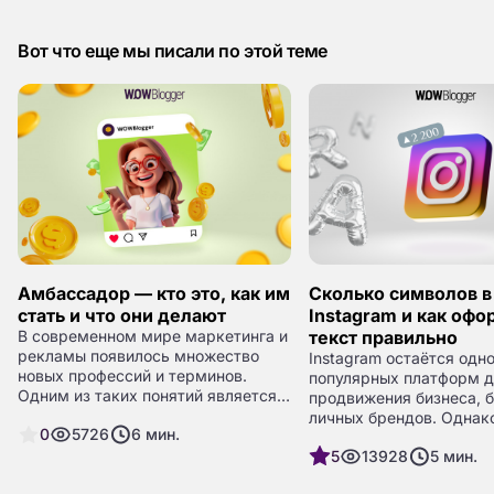
Вот что еще мы писали по этой теме
Амбассадор — кто это, как им
Сколько символов в
стать и что они делают
Instagram и как офо
В современном мире маркетинга и
текст правильно
рекламы появилось множество
Instagram остаётся одн
новых профессий и терминов.
популярных платформ д
Одним из таких понятий является
продвижения бизнеса, б
амбассадор. Вы, вероятно, уже
личных брендов. Однак
0
5726
6
мин.
слышали это слово, но не до конца
создании постов важно
понимаете, что оно означает и
5
13928
5
мин.
ограничения платформы
какую роль играет амбассадор в
лимиты на количество 