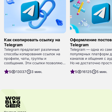
Как скопировать ссылку на
Оформление постов
Telegram
Telegram
Telegram предлагает различные
Telegram — одна из са
способы копирования ссылок на
популярных платформ д
профили, чаты, группы и
каналов и общения с ау
сообщения. Эти ссылки позволяют
Но не достаточно прост
легко делиться контентом и
интересные тексты — в
5
13037
3
мин.
5
16125
5
мин.
привлекать новых пользователей.
они оформлены. Стильн
В этом руководстве мы
и структурированное о
рассмотрим все доступные
постов помогает привл
способы копирования ссылок в
внимание, удерживать ч
Telegram, будь то профиль, чат,
повышать вовлечённост
группа или сообщение.