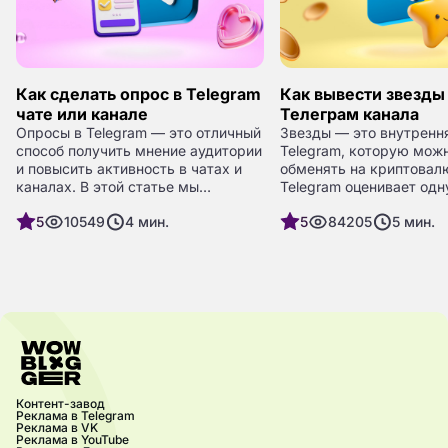
Как сделать опрос в Telegram
Как вывести звезды
чате или канале
Телеграм канала
Опросы в Telegram — это отличный
Звезды — это внутренн
способ получить мнение аудитории
Telegram, которую мож
и повысить активность в чатах и
обменять на криптовалю
каналах. В этой статье мы
Telegram оценивает одн
рассмотрим, как сделать опрос в
0,013 $ (примерно 1 ₽),
5
10549
4
мин.
5
84205
5
мин.
Telegram и что для этого
может измениться в лю
необходимо.
момент. После обмена T
можно конвертировать 
криптовалюты или испо
внутри экосистемы TON
Контент-завод
Реклама в Telegram
Реклама в VK
Реклама в YouTube