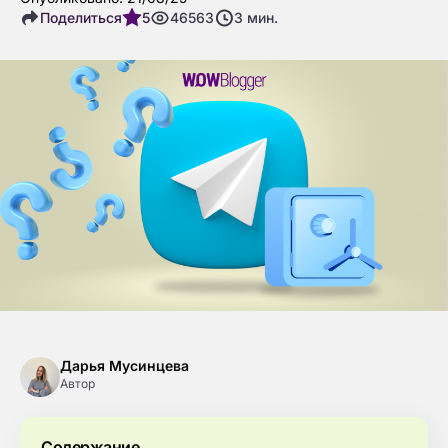
Поделиться
5
46563
3
мин.
Дарья Мусинцева
Автор
Содержание