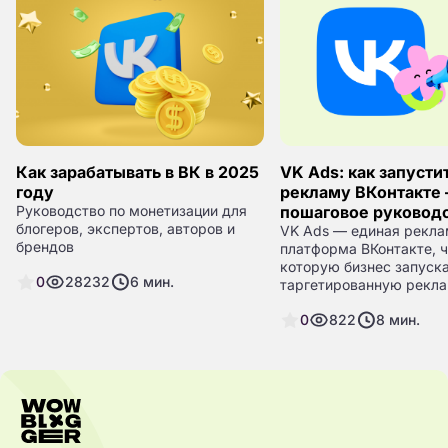
Как зарабатывать в ВК в 2025
VK Ads: как запусти
году
рекламу ВКонтакте
Руководство по монетизации для
пошаговое руковод
блогеров, экспертов, авторов и
VK Ads — единая рекла
брендов
платформа ВКонтакте, 
которую бизнес запуск
0
28232
6
мин.
таргетированную рекла
сайты, сообщества, мо
0
822
8
мин.
приложения и встроен
заявок. По данным VK 
2025 год, ежемесячная
ВКонтакте — около 80 
в России, а доля рекла
из малого и среднего б
65%. Кабинет VK Ads з
старые интерфейсы my.t