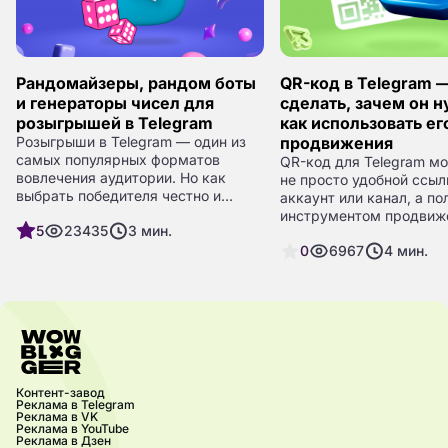
Рандомайзеры, рандом боты
QR-код в Telegram —
и генераторы чисел для
сделать, зачем он н
розыгрышей в Telegram
как использовать ег
Розыгрыши в Telegram — один из
продвижения
самых популярных форматов
QR-код для Telegram мо
вовлечения аудитории. Но как
не просто удобной ссыл
выбрать победителя честно и
аккаунт или канал, а п
прозрачно? Ручной выбор не
инструментом продвиж
5
23435
3
мин.
вызывает доверия, а значит, на
Особенно если вы — бр
сцену выходят рандомайзеры и
0
6967
4
мин.
эксперт или блогер, ко
боты, которые делают выбор за
важно упростить подпи
вас — быстро, удобно и (почти
увеличить охваты. Разб
всегда) без накруток.
сгенерировать QR-код, 
размещать и как извле
максимум пользы.
Контент-завод
Реклама в Telegram
Реклама в VK
Реклама в YouTube
Реклама в Дзен