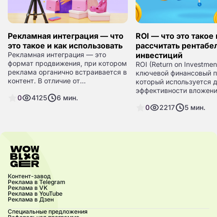
Рекламная интеграция — что
ROI — что это такое 
это такое и как использовать
рассчитать рентабе
Рекламная интеграция — это
инвестиций
формат продвижения, при котором
ROI (Return on Investmen
реклама органично встраивается в
ключевой финансовый п
контент. В отличие от
который используется 
традиционных рекламных
эффективности вложени
0
4125
6
мин.
объявлений, интеграция выглядит
позволяет понять, наск
как часть основного материала и
0
2217
5
мин.
выгодной была инвестиц
не вызывает у аудитории
помогает принимать об
негативной реакции. Она может
решения о распределен
быть использована в виде
бюджета. В этой статье
текстовых упоминаний,
что такое ROI, как его 
видеороликов, сторис или даже в
использовать для анали
формате подкастов. В этой статье
результатов.
мы разберём, что такое рекламная
интеграция, какие её виды
Контент-завод
Реклама в Telegram
существуют и как она помогает
Реклама в VK
привлечь внимание целевой
Реклама в YouTube
Реклама в Дзен
аудитории.
Специальные предложения