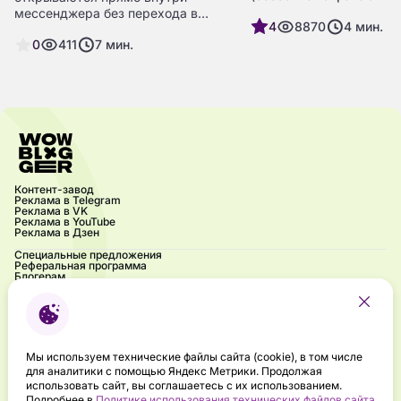
ФАС), поэтому многие 
мессенджера без перехода в
4
8870
4
мин.
медиа и блогеры начали
браузер или установки отдельного
готовить резервные пл
0
411
7
мин.
мобильного приложения. По
аудитории. В этот раз в
данным Mediascope за I квартал
основного преемника в
2026 года, ежемесячная
любимого мессенджера
аудитория МАКС в России — около
всего называют MAX. Подробнее о
8 млн человек с активным ростом,
мессенджере читайте в
основное ядро — пользователи 16–
нашей статье.
34 лет. Платформа постепенно
открывает разработчикам
инструменты для собственных
сервисов. Технология находится на
Контент-завод
Реклама в Telegram
раннем этапе: возможности
Реклама в VK
расширяются, окончательный
Реклама в YouTube
Реклама в Дзен
набор инструментов формируется.
Для бизнеса это
Специальные предложения
Реферальная программа
экспериментальное окно с
Блогерам
относительно низкой
Акции
Блог
конкуренцией.
Частые вопросы
Контакты
Напиши нам
Брендбук
Мероприятия
Мы используем технические файлы сайта (cookie), в том числе
Подкаст «Ух ты! Это influence?»
для аналитики с помощью Яндекс Метрики. Продолжая
Правовая информация
использовать сайт, вы соглашаетесь с их использованием.
Направления деятельности в сфере ИТ
Подробнее в
Политике использования технических файлов сайта