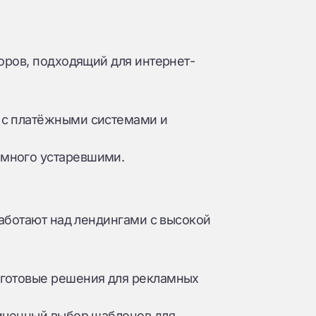
оров, подходящий для интернет-
 с платёжными системами и
много устаревшими.
работают над лендингами с высокой
 готовые решения для рекламных
иченный выбор шаблонов для