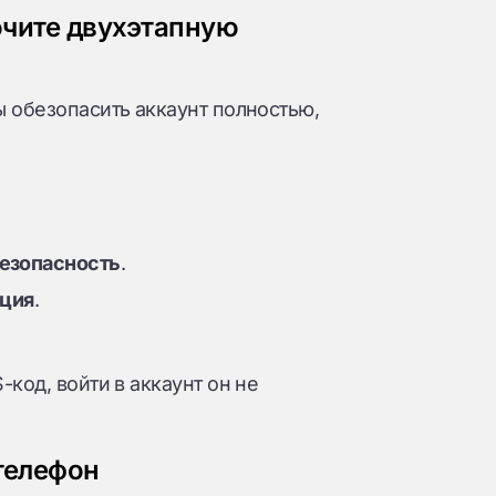
ючите двухэтапную
ы обезопасить аккаунт полностью,
безопасность
.
ация
.
код, войти в аккаунт он не
 телефон