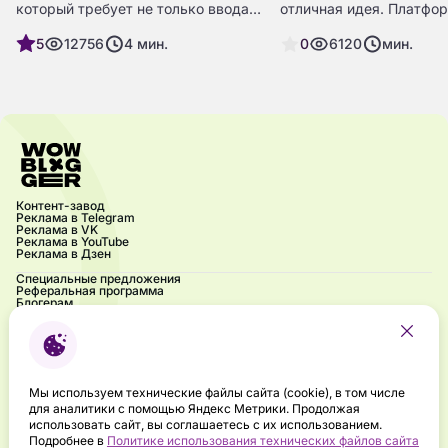
который требует не только ввода
отличная идея. Платфо
пароля, но и подтверждения входа
на пике популярности, 
5
12756
4
мин.
0
6120
мин.
с помощью второго фактора,
каналах может дать от
такого как код, отправляемый на
результат. Но как это р
другое устройство или
Как выбрать канал? Ско
приложение. В Telegram
будет стоить? Сейчас 
двухфакторная аутентификация
всё по порядку, без сл
добавляет к вашему аккаунту
терминов и запутанных
дополнительный пароль, который
инструкций.
необходимо вводить при каждом
входе в приложение.
Контент-завод
Реклама в Telegram
Реклама в VK
Реклама в YouTube
Реклама в Дзен
Специальные предложения
Реферальная программа
Блогерам
Акции
Блог
Частые вопросы
Контакты
Напиши нам
Брендбук
Мероприятия
Мы используем технические файлы сайта (cookie), в том числе
Подкаст «Ух ты! Это influence?»
для аналитики с помощью Яндекс Метрики. Продолжая
Правовая информация
использовать сайт, вы соглашаетесь с их использованием.
Направления деятельности в сфере ИТ
Подробнее в
Политике использования технических файлов сайта
Политика конфиденциальности