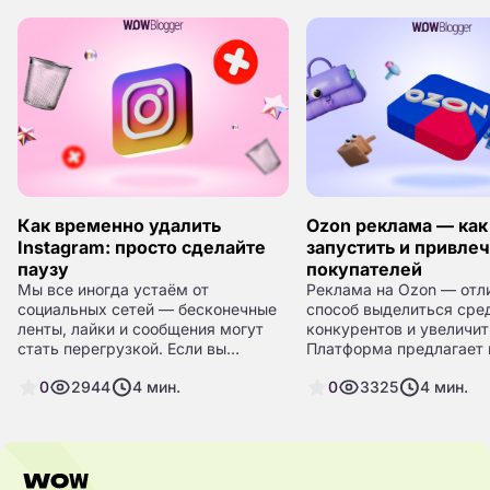
Как временно удалить
Ozon реклама — как
Instagram: просто сделайте
запустить и привле
паузу
покупателей
Мы все иногда устаём от
Реклама на Ozon — отл
социальных сетей — бесконечные
способ выделиться сре
ленты, лайки и сообщения могут
конкурентов и увеличит
стать перегрузкой. Если вы
Платформа предлагает 
чувствуете, что пора передохнуть,
инструменты продвиже
0
2944
4
мин.
0
3325
4
мин.
но не хотите терять свои фото,
которые помогут привл
лайки и комментарии, Instagram*
внимание аудитории и 
предлагает отличное решение:
позиции ваших товаров.
временная деактивация аккаунта.
тексте разберём основ
настройки рекламы, ви
форматов и важные дет