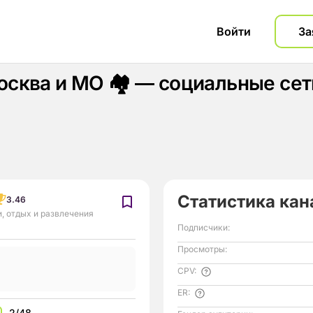
Войти
За
сква и МО 🏘 — социальные сет
Статистика кан
3.46
, отдых и развлечения
Подписчики:
Просмотры:
CPV:
ER:
2/48