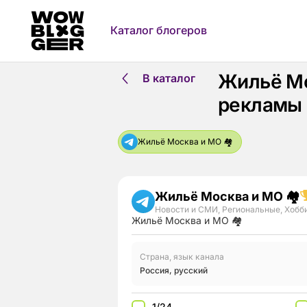
Каталог блогеров
Жильё Мо
В каталог
рекламы
Жильё Москва и МО 🏘
Жильё Москва и МО 🏘
Новости и СМИ
,
Региональные
,
Хобби
Жильё Москва и МО 🏘
Страна, язык канала
Россия
,
русский
1/24