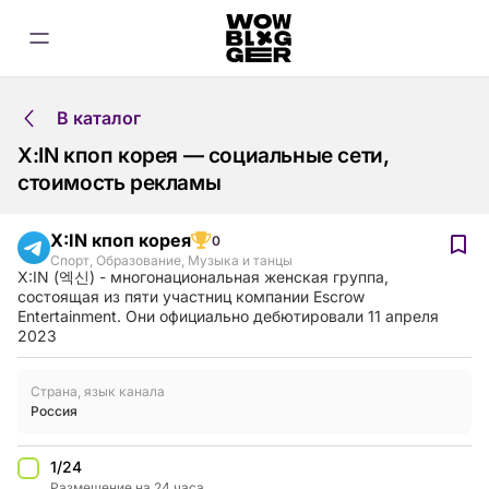
В каталог
X:IN кпоп корея — социальные сети,
стоимость рекламы
X:IN кпоп корея
0
Спорт
,
Образование
,
Музыка и танцы
X:IN (엑신) - многонациональная женская группа,
состоящая из пяти участниц компании Escrow
Entertainment. Они официально дебютировали 11 апреля
2023
Страна, язык канала
Россия
1/24
Размещение на 24 часа