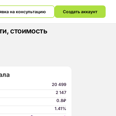
явка на консультацию
Создать аккаунт
и, стоимость
ала
20 499
2 147
0.8₽
1.41%