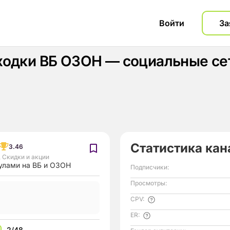
Войти
За
ходки ВБ ОЗОН — социальные сет
Статистика кан
3.46
,
Скидки и акции
улами на ВБ и ОЗОН
Подписчики:
Просмотры:
CPV:
ER:
2/48