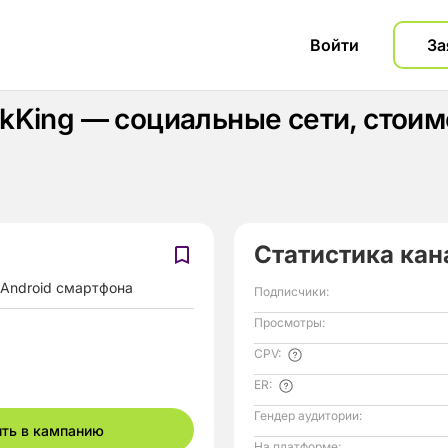
Войти
За
kKing — социальные сети, стои
Статистика кан
Android смартфона
Подписчики:
Просмотры:
CPV:
ER:
Гендер аудитории:
ить в кампанию
На платформе: