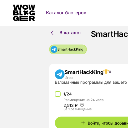
Каталог блогеров
SmartHac
В каталог
SmartHackKing
SmartHackKing
0
Игры
Взломанные программы для вашего 
1/24
Размещение на 24 часа
2,513 ₽
За 1 размещение
Войти, чтобы добав