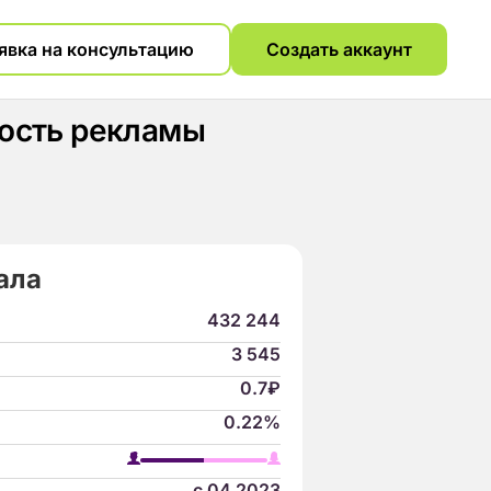
явка на консультацию
Создать аккаунт
мость рекламы
ала
432 244
3 545
0.7₽
0.22%
с 04.2023