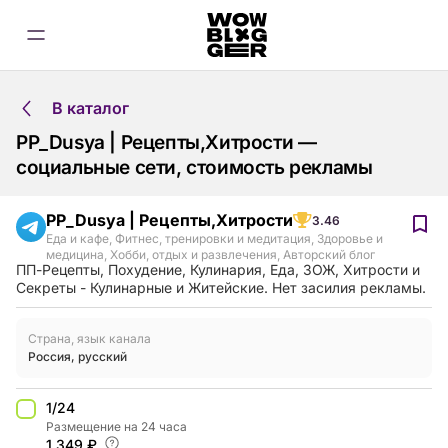
В каталог
PP_Dusya | Рецепты,Хитрости —
социальные сети, стоимость рекламы
PP_Dusya | Рецепты,Хитрости
3.46
Еда и кафе
,
Фитнес, тренировки и медитация
,
Здоровье и
медицина
,
Хобби, отдых и развлечения
,
Авторский блог
ПП-Рецепты, Похудение, Кулинария, Еда, ЗОЖ, Хитрости и
Секреты - Кулинарные и Житейские. Нет засилия рекламы.
Страна, язык канала
Россия
,
русский
1/24
Размещение на 24 часа
1,349 ₽