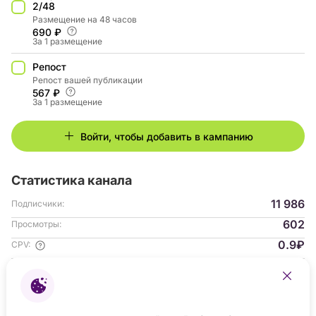
2/48
Размещение на 48 часов
690 ₽
За 1 размещение
Репост
Репост вашей публикации
567 ₽
За 1 размещение
Войти, чтобы добавить в кампанию
Статистика канала
11 986
Подписчики:
602
Просмотры:
0.9₽
CPV:
0.78%
ER:
Гендер аудитории:
с 09.2023
На платформе: