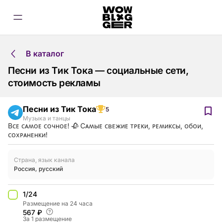
В каталог
Песни из Тик Тока — социальные сети,
стоимость рекламы
Песни из Тик Тока
5
Музыка и танцы
Вᴄᴇ ᴄᴀʍᴏᴇ ᴄᴏчнᴏᴇ! 🥀 Сᴀʍыᴇ ᴄʙᴇжиᴇ ᴛᴩᴇᴋи, ᴩᴇʍиᴋᴄы, ᴏбᴏи,
ᴄᴏхᴩᴀнᴇнᴋи!
Страна, язык канала
Россия
,
русский
1/24
Размещение на 24 часа
567 ₽
За 1 размещение