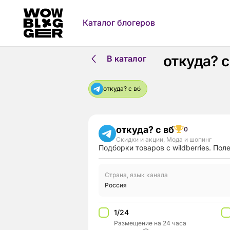
Каталог блогеров
откуда? 
В каталог
откуда? с вб
откуда? с вб
0
Скидки и акции
,
Мода и шопинг
Подборки товаров с wildberries. По
Страна, язык канала
Россия
1/24
Размещение на 24 часа