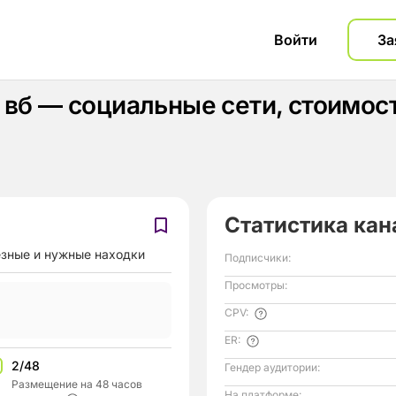
Войти
За
с вб — социальные сети, стоимо
Статистика кан
лезные и нужные находки
Подписчики:
Просмотры:
CPV:
ER:
2/48
Гендер аудитории:
Размещение на 48 часов
На платформе: