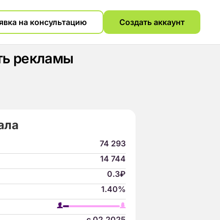
явка на консультацию
Создать аккаунт
сть рекламы
ала
74 293
14 744
0.3₽
1.40%
с 02.2025