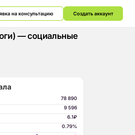
явка на консультацию
Создать аккаунт
логи) — социальные
ала
78 890
9 596
6.1₽
0.79%