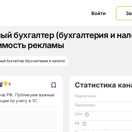
Войти
За
ый бухгалтер (бухгалтерия и на
оимость рекламы
ый бухгалтер (бухгалтерия и налоги)
Статистика кан

5
ров РФ. Публикуем важные
Подписчики:
ции по учету в 1С.
Просмотры:
CPV:
ER: