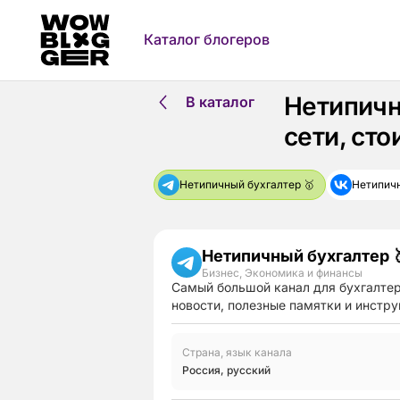
Каталог блогеров
Нетипичн
В каталог
сети, ст
Нетипичный бухгалтер 🥇
Нетипичн
Нетипичный бухгалтер 
Бизнес
,
Экономика и финансы
Самый большой канал для бухгалте
новости, полезные памятки и инструк
Страна, язык канала
Россия
,
русский