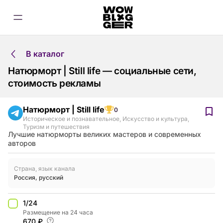
В каталог
Натюрморт | Still life — социальные сети,
стоимость рекламы
Натюрморт | Still life
0
Историческое и познавательное
,
Искусство и культура
,
Туризм и путешествия
Лучшие натюрморты великих мастеров и современных
авторов
Страна, язык канала
Россия
,
русский
1/24
Размещение на 24 часа
670 ₽