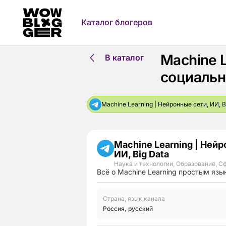
Каталог блогеров
Machine L
В каталог
социальн
Machine Learning | Нейронные сети, ИИ, B
Machine Learning | Нейр
ИИ, Big Data
Наука и технологии
,
Образование
,
Сф
Всё о Machine Learning простым язы
Страна, язык канала
Россия
,
русский