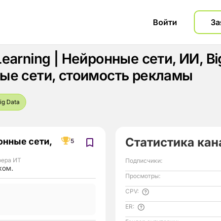
Войти
За
earning | Нейронные сети, ИИ, Bi
ые сети, стоимость рекламы
ig Data
Статистика кан
онные сети,
5
ера ИТ
Подписчики:
ком.
Просмотры:
CPV:
ER: