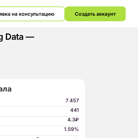
явка на консультацию
Создать аккаунт
g Data —
ала
7 457
441
4.3₽
1.59%