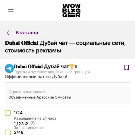
В каталог
𝐃𝐮𝐛𝐚𝐢 𝐎𝐟𝐟𝐢𝐜𝐢𝐚𝐥 Дубай чат — социальные сети,
стоимость рекламы
𝐃𝐮𝐛𝐚𝐢 𝐎𝐟𝐟𝐢𝐜𝐢𝐚𝐥 Дубай чат
5
Туризм и путешествия
,
Жизнь за границей
Оффициальный чат по Дубаю!
Страна, язык канала
Объединенные Арабские Эмираты
1/24
Размещение на 24 часа
1,123 ₽
За 1 размещение
2/48