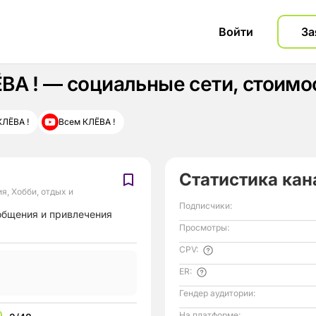
Войти
За
ВА ! — социальные сети, стоим
КЛЁВА !
Всем КЛЁВА !
Статистика кан
ия
,
Хобби, отдых и
Подписчики:
 общения и привлечения
Просмотры:
CPV:
ER:
Гендер аудитории:
На платформе: