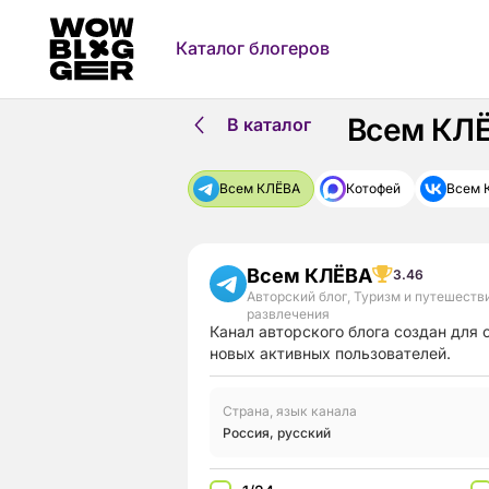
Каталог блогеров
Всем КЛЁ
В каталог
Всем КЛЁВА
Котофей
Всем 
Всем КЛЁВА
3.46
Авторский блог
,
Туризм и путешеств
развлечения
Канал авторского блога создан для
новых активных пользователей.
Страна, язык канала
Россия
,
русский