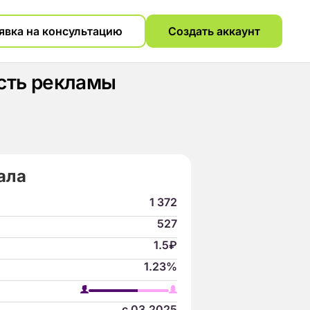
явка на консультацию
Создать аккаунт
ость рекламы
ала
1 372
527
1.5₽
1.23%
с 03.2025