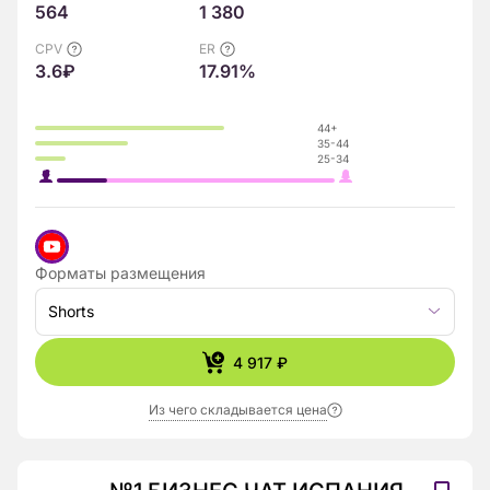
564
1 380
CPV
ER
3.6₽
17.91%
44+
35-44
25-34
Форматы размещения
Shorts
4 917 ₽
Из чего складывается цена