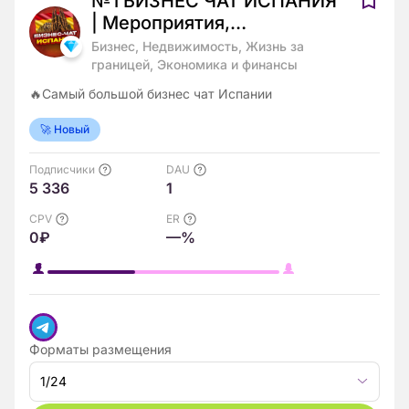
№1 БИЗНЕС ЧАТ ИСПАНИЯ
| Мероприятия,
нетворкинг, общение и
Бизнес, Недвижимость, Жизнь за
реклама в Испании |
границей, Экономика и финансы
Мадрид, Барселона,
🔥Самый большой бизнес чат Испании
Валенсия
🚀 Новый
Подписчики
DAU
5 336
1
CPV
ER
0₽
—%
Форматы размещения
1/24